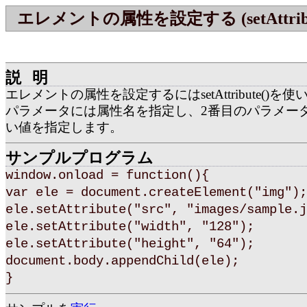
エレメントの属性を設定する (setAttribu
説明
エレメントの属性を設定するにはsetAttribute()を
パラメータには属性名を指定し、2番目のパラメー
い値を指定します。
サンプルプログラム
window.onload = function(){
var ele = document.createElement("img");
ele.setAttribute("src", "images/sample.j
ele.setAttribute("width", "128");
ele.setAttribute("height", "64");
document.body.appendChild(ele);
}