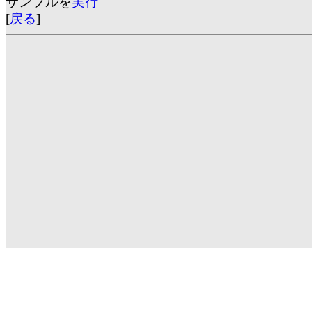
サンプルを
実行
[
戻る
]