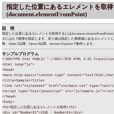
指定した位置にあるエレメントを取得
(document.elementFromPoint)
説明
指定した位置にあるエレメントを取得するにはdocument.elementFromPoi
タにはX, Y座標を指定します。戻り値は指定した座標値にあるエレメントになりま
降、Safari 3以降、Opera 9以降、Internet Explorerで動作します。
サンプルプログラム
<!DOCTYPE html PUBLIC "-//W3C//DTD HTML 4.01 Transition
<html lang="ja">
<head>
<meta http-equiv="content-type" content="text/html;char
<title>Sample</title>
<link rel="stylesheet" href="css/main.css" type="text/c
<script type="text/javascript" src="js/sample.js"></scr
</head>
<body>
<h1>指定した位置にあるエレメントを取得</h1>
<div id="Number01">ID名 : Number01</div>