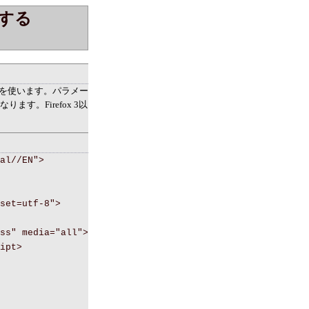
する
nt()を使います。パラメー
す。Firefox 3以
al//EN">
set=utf-8">
ss" media="all">
ipt>