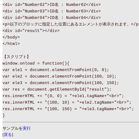
<div id="Number02">ID名 : Number02</div>
<div id="Number03">ID名 : Number03</div>
<div id="Number04">ID名 : Number04</div>
<p>以下のブロックに指定した位置にあるエレメントが表示されます。</p
<div id="result"></div>
</body>
</html>
【スクリプト】
window.onload = function(){
var ele1 = document.elementFromPoint(0, 0);
var ele2 = document.elementFromPoint(100, 10);
var ele3 = document.elementFromPoint(100, 150);
var res = document.getElementById("result");
res.innerHTML += "(0, 0) = "+ele1.tagName+"<br>";
res.innerHTML += "(100, 10) = "+ele2.tagName+"<br>";
res.innerHTML += "(100, 150) = "+ele3.tagName+"<br>";
}
サンプルを
実行
[
戻る
]