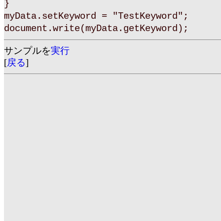
}
myData.setKeyword = "TestKeyword";
document.write(myData.getKeyword);
サンプルを
実行
[
戻る
]