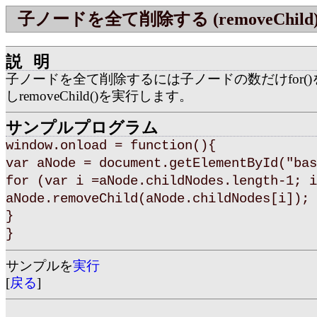
子ノードを全て削除する (removeChild
説明
子ノードを全て削除するには子ノードの数だけfor(
しremoveChild()を実行します。
サンプルプログラム
window.onload = function(){
var aNode = document.getElementById("bas
for (var i =aNode.childNodes.length-1; i
aNode.removeChild(aNode.childNodes[i]);
}
}
サンプルを
実行
[
戻る
]