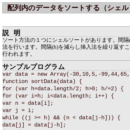
配列内のデータをソートする（シェル
説明
ソート方法の１つにシェルソートがあります。間隔(
法を行います。間隔(h)を減らし挿入法を繰り返す
行われます。
サンプルプログラム
var data = new Array(-30,10,5,-99,44,65,
function sortData(data) {
for (var h=data.length/2; h>0; h/=2) {
for (var i=h; i<data.length; i++) {
var n = data[i];
var j = i;
while ((j >= h) && (n < data[j-h])) {
data[j] = data[j-h];