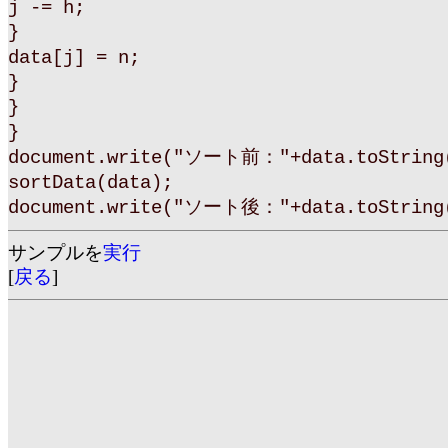
j -= h;
}
data[j] = n;
}
}
}
document.write("ソート前："+data.toString(
sortData(data);
document.write("ソート後："+data.toString(
サンプルを
実行
[
戻る
]