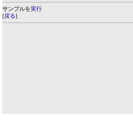
サンプルを
実行
[
戻る
]