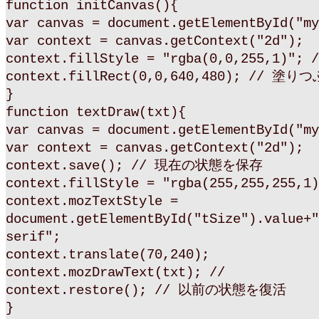
function initCanvas(){
var canvas = document.getElementById("my
var context = canvas.getContext("2d");
context.fillStyle = "rgba(0,0,255,1)"
context.fillRect(0,0,640,480); // 塗り
}
function textDraw(txt){
var canvas = document.getElementById("my
var context = canvas.getContext("2d");
context.save(); // 現在の状態を保存
context.fillStyle = "rgba(255,255,255,1)
context.mozTextStyle =
document.getElementById("tSize").value+"
serif";
context.translate(70,240);
context.mozDrawText(txt); //
context.restore(); // 以前の状態を復活
}