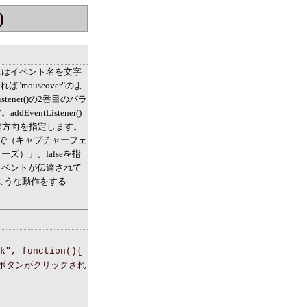
)
ータにはイベント名を文字
mouseover"のよ
ener()の2番目のパラ
ntListener()
伝達方向を指定します。
まで（キャプチャーフェ
）」、falseを指
イベントが伝達されて
が、似たような動作をする
k", function(){
マウスのボタンがクリックされ