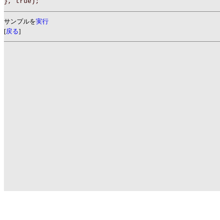
}, true);
サンプルを
実行
[
戻る
]