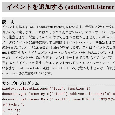
イベントを追加する (addEventListener
説明
イベントを追加するにはaddEventListener()を使います。最初のパラメ
列形式で指定します。これはクリックであれば"click"、マウスオーバーであれば"
うに指定します。間違ってon〜を付けてしまうと動作しません。addEventList
メータにイベント発生時に実行する関数（イベントハンドラ）を指定します。addEve
の3番目のパラメータはtrueまたはfalseを指定します。これはイベントの
trueを指定すると「ドキュメントルートからイベント発生源のエレメント
ーズ）、イベント発生源からドキュメントルートまで戻る（バブリングフェーズ
定すると「イベントが発生したエレメントからドキュメントルートまで」
いきます。 addEventListener()はInternet Explorerでは動作しません
attachEvent()が用意されています。
サンプルプログラム
window.addEventListener("load", function(){
document.getElementById("block").addEventListener("clic
document.getElementById("result").innerHTML += "
ました<br>";
}, true);