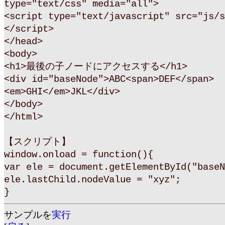
type="text/css" media="all">
<script type="text/javascript" src="js/s
</script>
</head>
<body>
<h1>最後の子ノードにアクセスする</h1>
<div id="baseNode">ABC<span>DEF</span>
<em>GHI</em>JKL</div>
</body>
</html>
【スクリプト】
window.onload = function(){
var ele = document.getElementById("baseN
ele.lastChild.nodeValue = "xyz";
}
サンプルを
実行