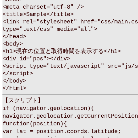
<meta charset="utf-8" />
<title>Sample</title>
<link rel="stylesheet" href="css/main.cs
type="text/css" media="all">
</head>
<body>
<h1>現在の位置と取得時間を表示する</h1>
<div id="pos"></div>
<script type="text/javascript" src="js/s
</script>
</body>
</html>
【スクリプト】
if (navigator.geolocation){
navigator.geolocation.getCurrentPosition
function(position){
var lat = position.coords.latitude;