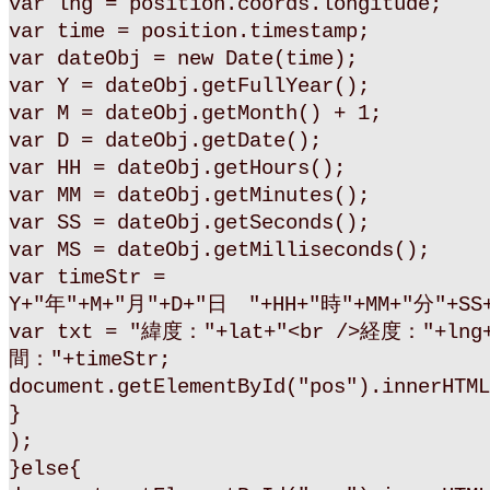
var lng = position.coords.longitude;
var time = position.timestamp;
var dateObj = new Date(time);
var Y = dateObj.getFullYear();
var M = dateObj.getMonth() + 1;
var D = dateObj.getDate();
var HH = dateObj.getHours();
var MM = dateObj.getMinutes();
var SS = dateObj.getSeconds();
var MS = dateObj.getMilliseconds();
var timeStr =
Y+"年"+M+"月"+D+"日 "+HH+"時"+MM+"分"+SS+
var txt = "緯度："+lat+"<br />経度："+lng
間："+timeStr;
document.getElementById("pos").innerHTML
}
);
}else{