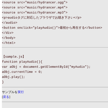
<source src="music/hydrancer.ogg">
<source src="music/hydrancer.mp4">
<source src="music/hydrancer.mp3">
<p>audioタグに対応したブラウザでお聴き下さい</p>
</audio>
<button onclick="playAudio()">最初から再生する</button>
</div>
</body>
</html>
【sample.js】
function playAudio(){
var aObj = document.getElementById("myAudio");
aObj.currentTime = 0;
aObj.play();
}
サンプルを
実行
[
戻る
]