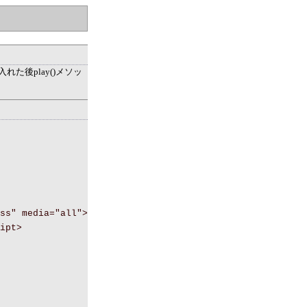
入れた後play()メソッ
ss" media="all">
ipt>