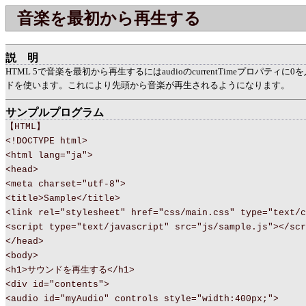
音楽を最初から再生する
説明
HTML 5で音楽を最初から再生するにはaudioのcurrentTimeプロパティに0を
ドを使います。これにより先頭から音楽が再生されるようになります。
サンプルプログラム
【HTML】
<!DOCTYPE html>
<html lang="ja">
<head>
<meta charset="utf-8">
<title>Sample</title>
<link rel="stylesheet" href="css/main.css" type="text/c
<script type="text/javascript" src="js/sample.js"></scr
</head>
<body>
<h1>サウンドを再生する</h1>
<div id="contents">
<audio id="myAudio" controls style="width:400px;">