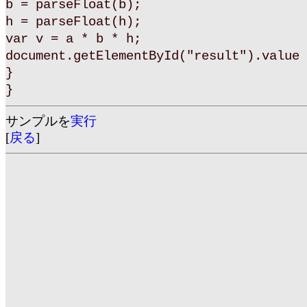
b = parseFloat(b);
h = parseFloat(h);
var v = a * b * h;
document.getElementById("result").value 
}
}
サンプルを
実行
[
戻る
]