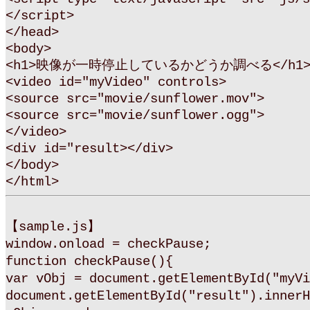
</script>
</head>
<body>
<h1>映像が一時停止しているかどうか調べる</h1
<video id="myVideo" controls>
<source src="movie/sunflower.mov">
<source src="movie/sunflower.ogg">
</video>
<div id="result></div>
</body>
</html>
【sample.js】
window.onload = checkPause;
function checkPause(){
var vObj = document.getElementById("myVi
document.getElementById("result").innerH