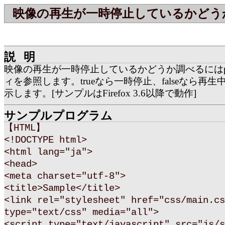
映像の再生が一時停止しているかどう
説明
映像の再生が一時停止しているかどうか調べるにはpa
ィを参照します。trueなら一時停止、falseなら再
示します。[サンプルはFirefox 3.6以降で動作]
サンプルプログラム
【HTML】
<!DOCTYPE html>
<html lang="ja">
<head>
<meta charset="utf-8">
<title>Sample</title>
<link rel="stylesheet" href="css/main.cs
type="text/css" media="all">
<script type="text/javascript" src="js/s