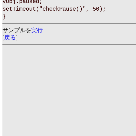
vObj.paused;
setTimeout("checkPause()", 50);
}
サンプルを
実行
[
戻る
]